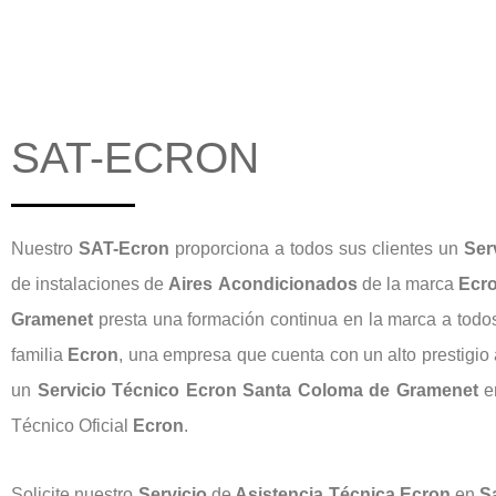
SAT-ECRON
Nuestro
SAT-Ecron
proporciona a todos sus clientes un
Ser
de instalaciones de
Aires
Acondicionados
de la marca
Ecr
Gramenet
presta una formación continua en la marca a todos
familia
Ecron
, una empresa que cuenta con un alto prestigio 
un
Servicio Técnico Ecron Santa Coloma de Gramenet
e
Técnico Oficial
Ecron
.
Solicite nuestro
Servicio
de
Asistencia Técnica Ecron
en
Sa