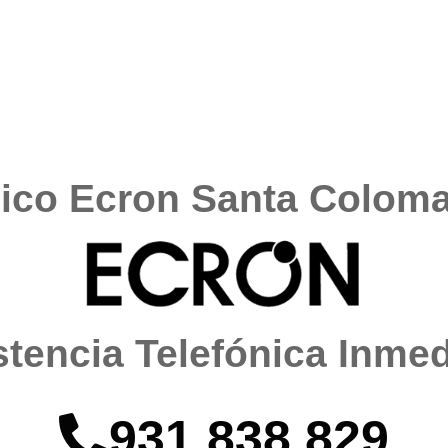
nico Ecron Santa Colom
stencia Telefónica Inmed
931 838 829