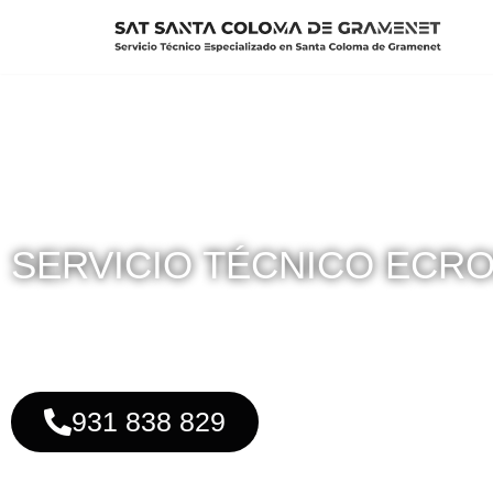
Saltar
al
contenido
SERVICIO TÉCNICO ECR
Reparación de todo tipo de Instalaciones en toda la loca
931 838 829