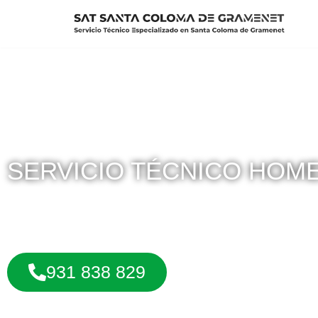
Saltar
al
contenido
SERVICIO TÉCNICO HOM
Reparación de todo tipo de Instalaciones en toda la loca
931 838 829