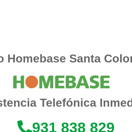
co Homebase Santa Col
stencia Telefónica Inmed
931 838 829