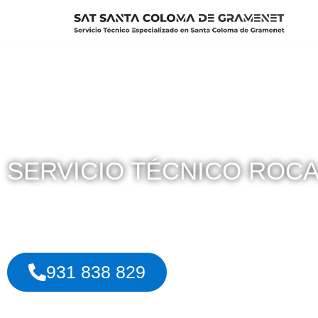
Saltar
al
contenido
SERVICIO TÉCNICO ROC
Reparación de todo tipo de Instalaciones en toda la loca
931 838 829